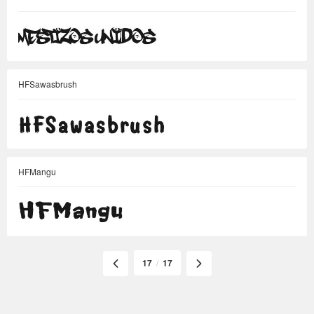
HFSawasbrush
HFMangu
17
/
17