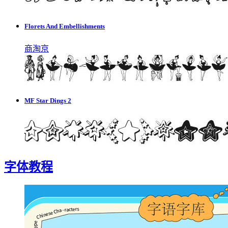
Florets And Embellishments
商
淘
京
MF Star Dings 2
字体教程