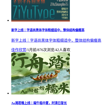
新字上线｜字语尚黑体字体粗细适中，整体结构偏瘦高
新字上线｜字语尚黑体字体粗细适中，整体结构偏瘦高
佳作欣赏
/
1月前
/
876次浏览
/
42人喜欢
Aa湘君楷上线｜端午临中夏，时清日复长