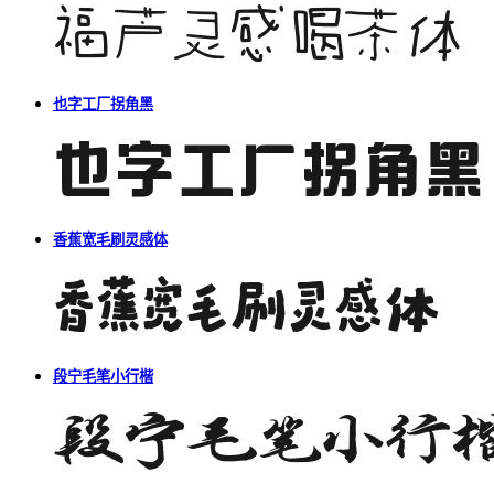
也字工厂拐角黑
香蕉宽毛刷灵感体
段宁毛笔小行楷