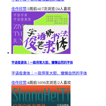
佳作欣赏
/
2周前
/
417次浏览
/
24人喜欢
字语俊隶体｜一款用笔大胆，慵懒自然的字体
字语俊隶体｜一款用笔大胆，慵懒自然的字体
佳作欣赏
/
4周前
/
1059次浏览
/
2人喜欢