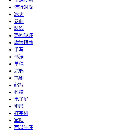
卡通漫画
流行时尚
冰火
卷曲
装饰
恐怖破坏
腐蚀扭曲
手写
书法
草稿
涂鸦
笔刷
缩写
科技
电子屏
矩形
打字机
军队
西部牛仔