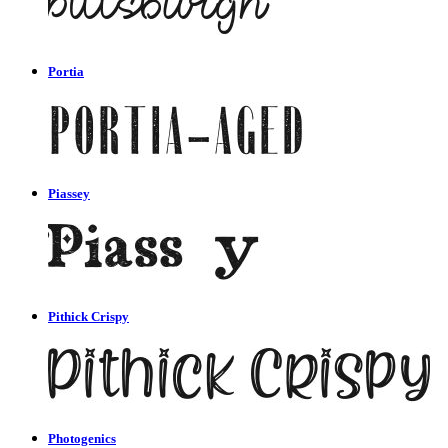
Portia
Piassey
Pithick Crispy
Photogenics