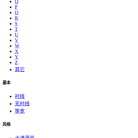
O
P
Q
R
S
T
U
V
W
X
Y
Z
其它
基本
衬线
无衬线
等宽
风格