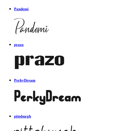
Pandemi
prazo
PerkyDream
pittsburgh