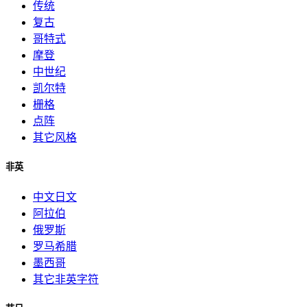
传统
复古
哥特式
摩登
中世纪
凯尔特
栅格
点阵
其它风格
非英
中文日文
阿拉伯
俄罗斯
罗马希腊
墨西哥
其它非英字符