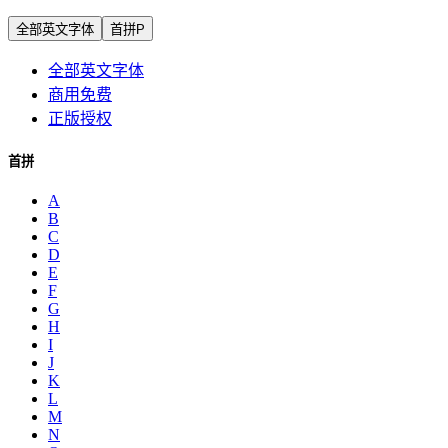
全部英文字体
首拼P
全部英文字体
商用免费
正版授权
首拼
A
B
C
D
E
F
G
H
I
J
K
L
M
N