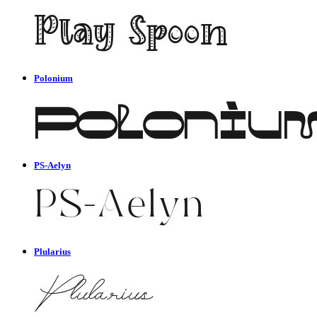
Polonium
PS-Aelyn
Plularius