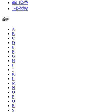
商用免费
正版授权
首拼
A
B
C
D
E
F
G
H
I
J
K
L
M
N
O
P
Q
R
S