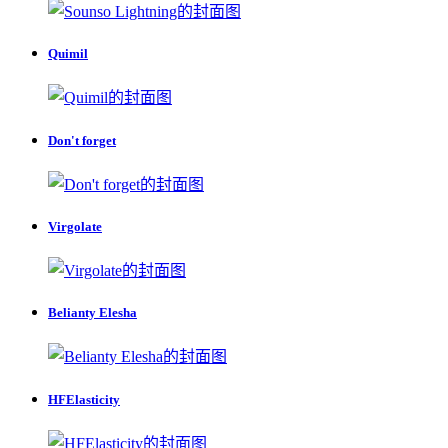
Quimil
Don't forget
Virgolate
Belianty Elesha
HFElasticity