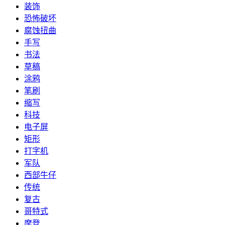
装饰
恐怖破坏
腐蚀扭曲
手写
书法
草稿
涂鸦
笔刷
缩写
科技
电子屏
矩形
打字机
军队
西部牛仔
传统
复古
哥特式
摩登