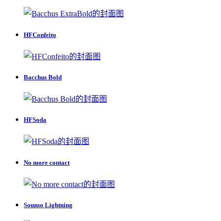
HFConfeito
Bacchus Bold
HFSoda
No more contact
Sounso Lightning