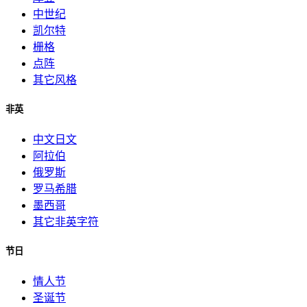
中世纪
凯尔特
栅格
点阵
其它风格
非英
中文日文
阿拉伯
俄罗斯
罗马希腊
墨西哥
其它非英字符
节日
情人节
圣诞节