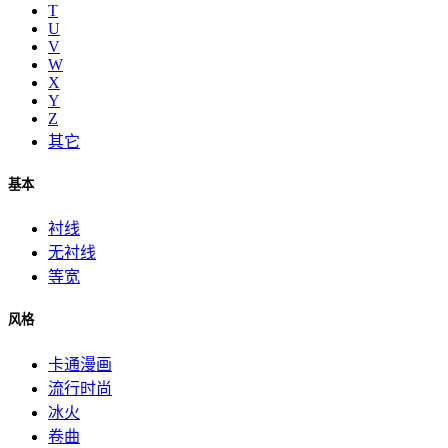
T
U
V
W
X
Y
Z
其它
基本
衬线
无衬线
等宽
风格
卡通漫画
流行时尚
冰火
卷曲