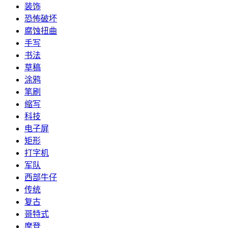
装饰
恐怖破坏
腐蚀扭曲
手写
书法
草稿
涂鸦
笔刷
缩写
科技
电子屏
矩形
打字机
军队
西部牛仔
传统
复古
哥特式
摩登