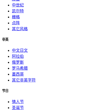
中世纪
凯尔特
栅格
点阵
其它风格
非英
中文日文
阿拉伯
俄罗斯
罗马希腊
墨西哥
其它非英字符
节日
情人节
圣诞节