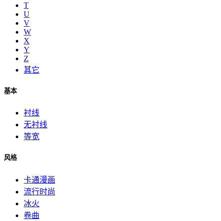
T
U
V
W
X
Y
Z
其它
基本
衬线
无衬线
等宽
风格
卡通漫画
流行时尚
冰火
卷曲