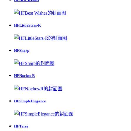
HFLittleStars-R
HFSharp
HFNoches-R
HFSimpleElegance
HFTerse