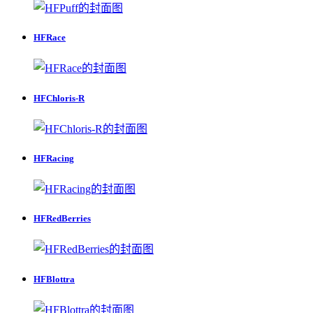
HFRace
HFChloris-R
HFRacing
HFRedBerries
HFBlottra