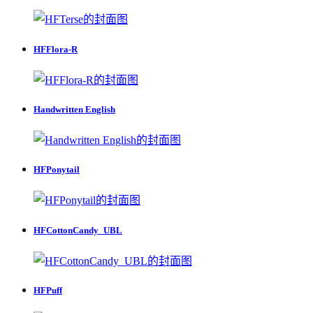
HFFlora-R
Handwritten English
HFPonytail
HFCottonCandy_UBL
HFPuff