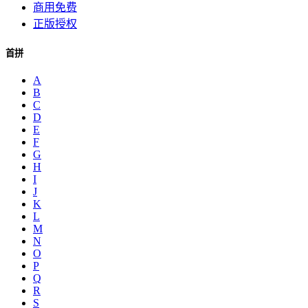
商用免费
正版授权
首拼
A
B
C
D
E
F
G
H
I
J
K
L
M
N
O
P
Q
R
S