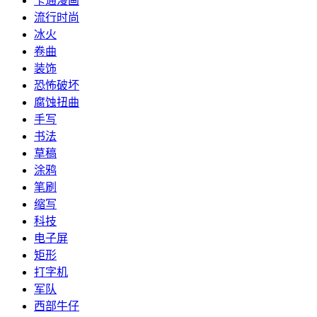
卡通漫画
流行时尚
冰火
卷曲
装饰
恐怖破坏
腐蚀扭曲
手写
书法
草稿
涂鸦
笔刷
缩写
科技
电子屏
矩形
打字机
军队
西部牛仔