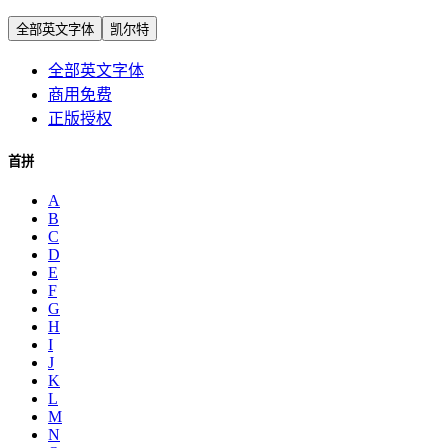
全部英文字体
凯尔特
全部英文字体
商用免费
正版授权
首拼
A
B
C
D
E
F
G
H
I
J
K
L
M
N