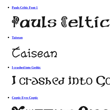
Pauls Celtic Font 1
Taisean
I crashed into Gothic
Coptic Eyes Coptic