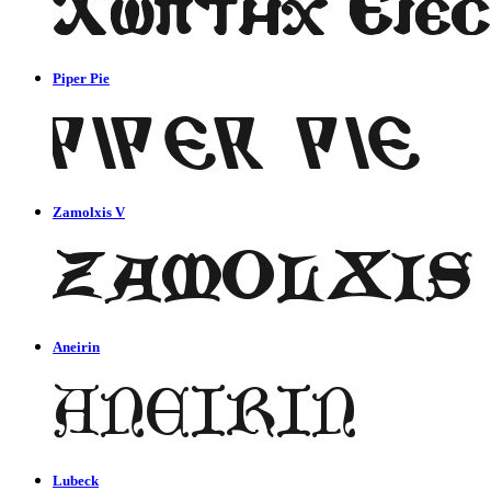
Piper Pie
Zamolxis V
Aneirin
Lubeck