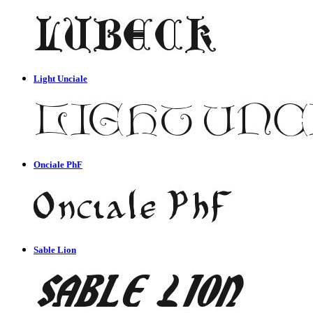
Light Unciale
Onciale PhF
Sable Lion