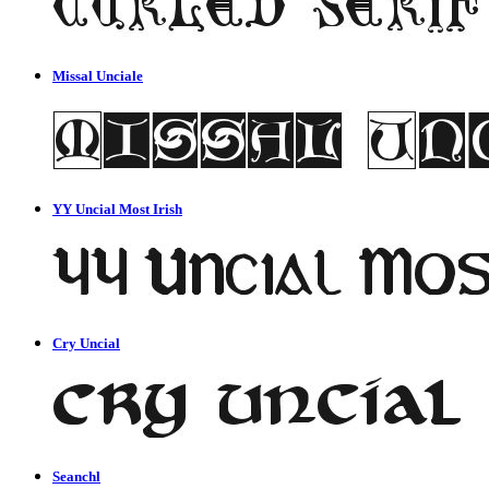
Missal Unciale
YY Uncial Most Irish
Cry Uncial
Seanchl