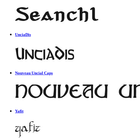
UnciaDis
Nouveau Uncial Caps
Yafit