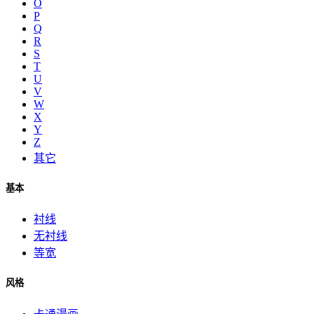
O
P
Q
R
S
T
U
V
W
X
Y
Z
其它
基本
衬线
无衬线
等宽
风格