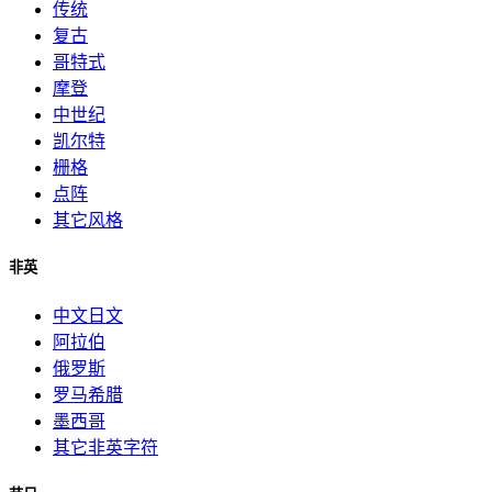
传统
复古
哥特式
摩登
中世纪
凯尔特
栅格
点阵
其它风格
非英
中文日文
阿拉伯
俄罗斯
罗马希腊
墨西哥
其它非英字符