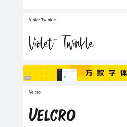
Violet Twinkle
Velcro