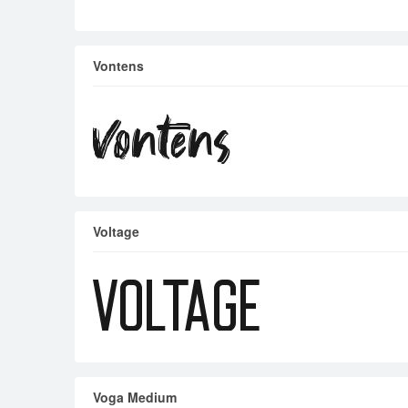
Vontens
Voltage
Voga Medium