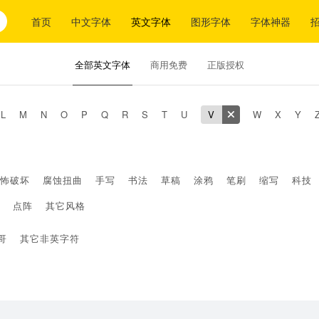
首页
中文字体
英文字体
图形字体
字体神器
全部英文字体
商用免费
正版授权
L
M
N
O
P
Q
R
S
T
U
V
W
X
Y
怖破坏
腐蚀扭曲
手写
书法
草稿
涂鸦
笔刷
缩写
科技
点阵
其它风格
哥
其它非英字符