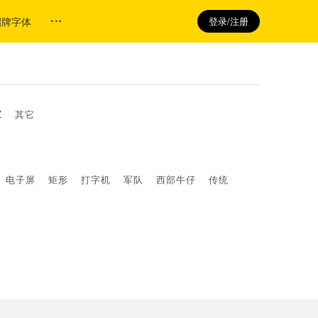
招牌字体
登录/注册
Z
其它
电子屏
矩形
打字机
军队
西部牛仔
传统