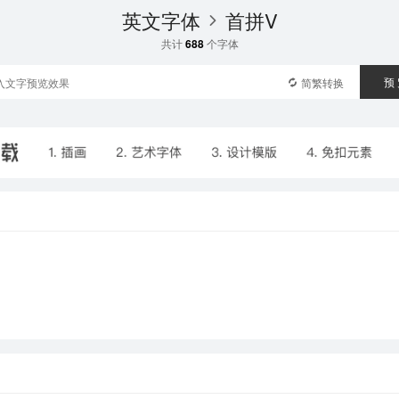
英文字体
首拼V
共计
688
个字体
预
简繁转换