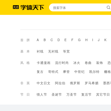
首拼
A
B
C
D
E
F
G
H
I
J
K
基本
衬线
无衬线
等宽
风格
卡通漫画
流行时尚
冰火
卷曲
装饰
恐
复古
哥特式
摩登
中世纪
凯尔特
栅格
非英
中文日文
阿拉伯
俄罗斯
罗马希腊
墨西
节日
情人节
圣诞节
万圣节
复活节
其它节日