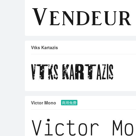
Vtks Kartazis
Victor Mono
商用免费