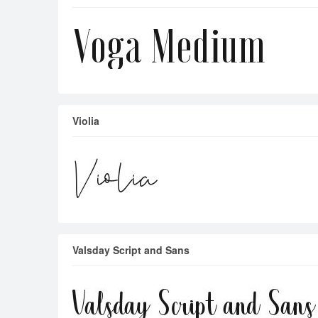
Violia
Valsday Script and Sans