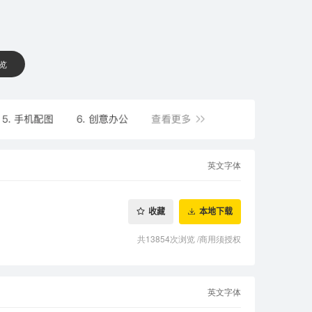
 览
英文字体
收藏
本地下载
共13854次浏览
/
商用须授权
英文字体