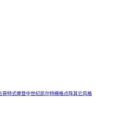
古
哥特式
摩登
中世纪
凯尔特
栅格
点阵
其它风格