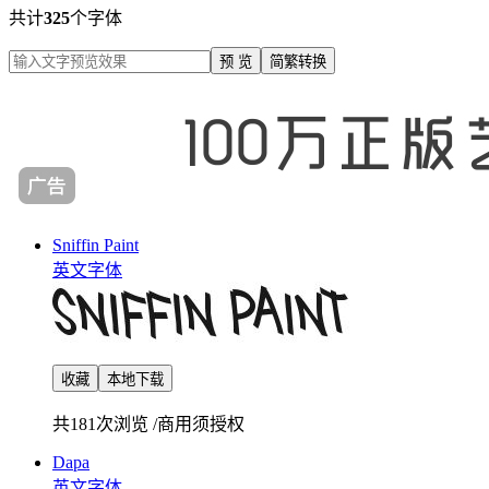
共计
325
个字体
预 览
简繁转换
Sniffin Paint
英文字体
收藏
本地下载
共181次浏览
/
商用须授权
Dapa
英文字体