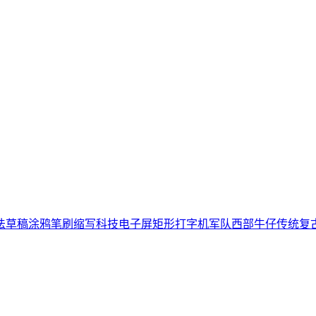
法
草稿
涂鸦
笔刷
缩写
科技
电子屏
矩形
打字机
军队
西部牛仔
传统
复