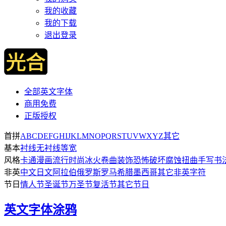
我的收藏
我的下载
退出登录
全部英文字体
商用免费
正版授权
首拼
A
B
C
D
E
F
G
H
I
J
K
L
M
N
O
P
Q
R
S
T
U
V
W
X
Y
Z
其它
基本
衬线
无衬线
等宽
风格
卡通漫画
流行时尚
冰火
卷曲
装饰
恐怖破坏
腐蚀扭曲
手写
书
非英
中文日文
阿拉伯
俄罗斯
罗马希腊
墨西哥
其它非英字符
节日
情人节
圣诞节
万圣节
复活节
其它节日
英文字体
涂鸦