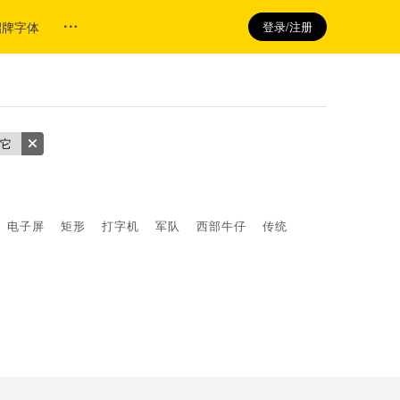
招牌字体
登录/注册
它
电子屏
矩形
打字机
军队
西部牛仔
传统