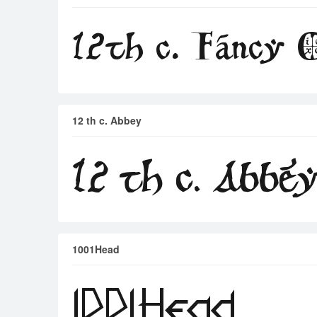
12 th c. Abbey
1001Head