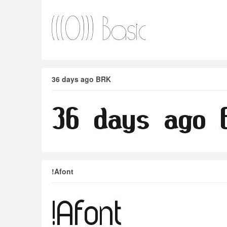
36 days ago BRK
!Afont