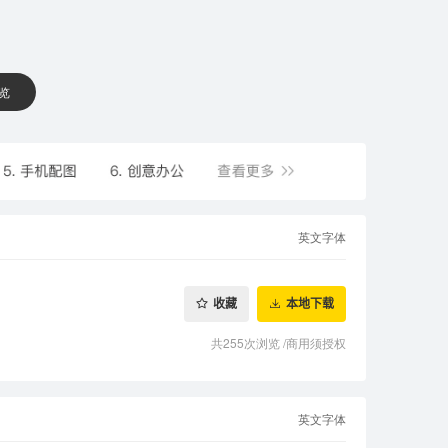
 览
英文字体
收藏
本地下载
共255次浏览
/
商用须授权
英文字体