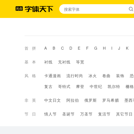
首拼
A
B
C
D
E
F
G
H
I
J
K
基本
衬线
无衬线
等宽
风格
卡通漫画
流行时尚
冰火
卷曲
装饰
恐
复古
哥特式
摩登
中世纪
凯尔特
栅格
非英
中文日文
阿拉伯
俄罗斯
罗马希腊
墨西
节日
情人节
圣诞节
万圣节
复活节
其它节日