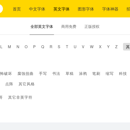
首页
中文字体
英文字体
图形字体
字体神器
全部英文字体
商用免费
正版授权
L
M
N
O
P
Q
R
S
T
U
V
W
X
Y
Z
其
怖破坏
腐蚀扭曲
手写
书法
草稿
涂鸦
笔刷
缩写
科技
点阵
其它风格
哥
其它非英字符