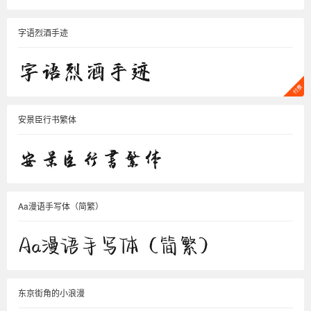
字语烈酒手迹
安景臣行书繁体
Aa漫语手写体（简繁）
东京街角的小浪漫