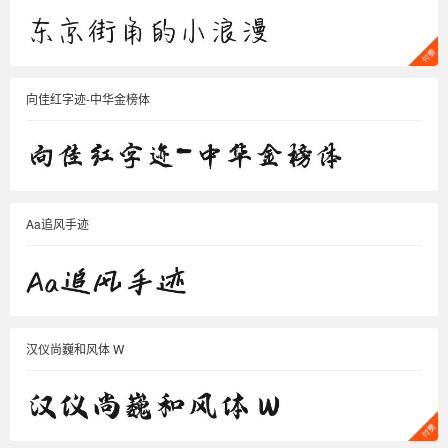
向佳红字迹-中华金榜体
Aa追风手迹
汉仪尚巍和风体 W