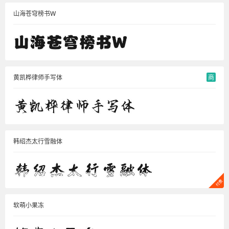
山海苍穹榜书W
黄凯桦律师手写体
商
韩绍杰太行雪融体
软萌小果冻