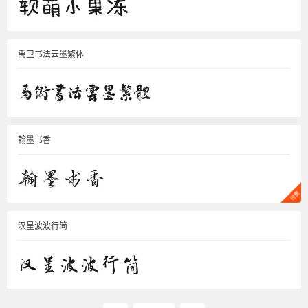
禹卫书法云墨繁体
翰墨书香
汉呈波波行简