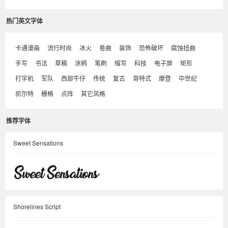
热门英文字体
卡通漫画
流行时尚
冰火
卷曲
装饰
恐怖破坏
腐蚀扭曲
手写
书法
草稿
涂鸦
笔刷
缩写
科技
电子屏
矩形
打字机
军队
西部牛仔
传统
复古
哥特式
摩登
中世纪
凯尔特
栅格
点阵
其它风格
推荐字体
Sweet Sensations
Shorelines Script