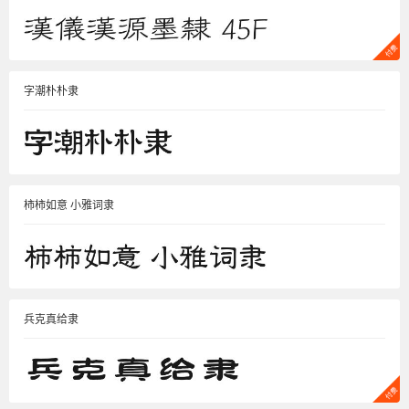
字潮朴朴隶
柿柿如意 小雅词隶
兵克真给隶