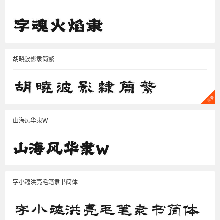
胡晓波影隶简繁
山海风华隶W
字小魂洪亮毛笔隶书简体