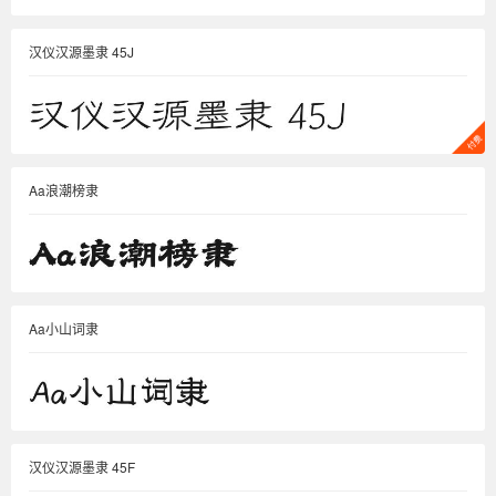
汉仪汉源墨隶 45J
Aa浪潮榜隶
Aa小山词隶
汉仪汉源墨隶 45F