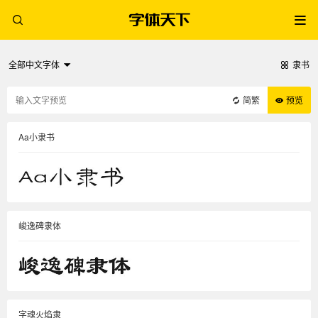
全部中文字体
隶书
简繁
预览
Aa小隶书
峻逸碑隶体
字魂火焰隶