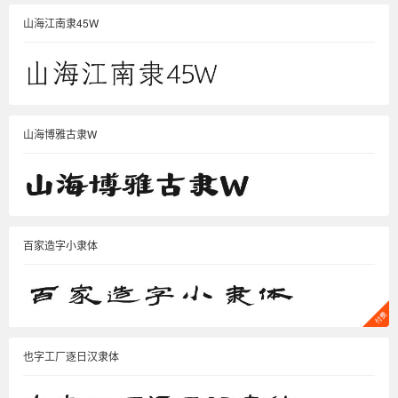
山海江南隶45W
山海博雅古隶W
百家造字小隶体
也字工厂逐日汉隶体