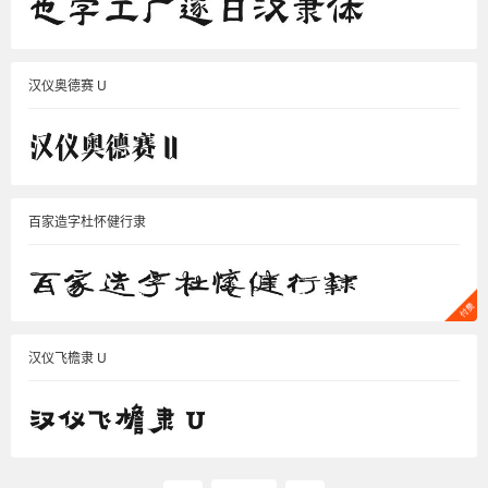
汉仪奥德赛 U
百家造字杜怀健行隶
汉仪飞檐隶 U