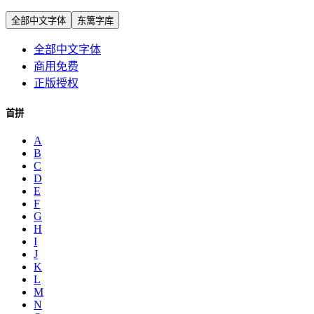
全部中文字体
东篱字库
全部中文字体
商用免费
正版授权
首拼
A
B
C
D
E
F
G
H
I
J
K
L
M
N