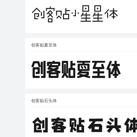
创客贴夏至体
创客贴石头体