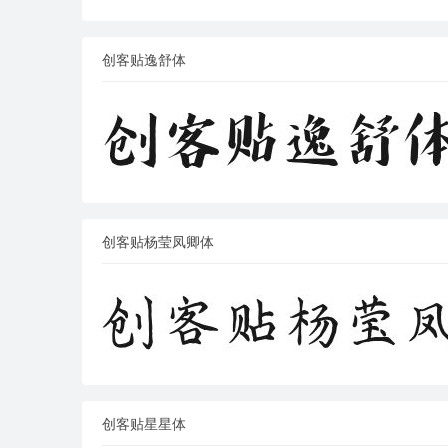
创客贴逸舒体
创客贴杨莹凤卿体
创客贴星星体