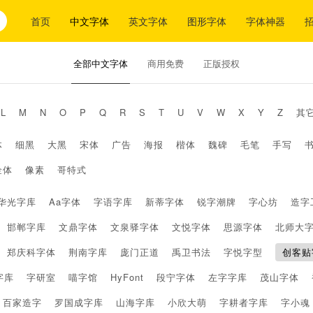
首页
中文字体
英文字体
图形字体
字体神器
全部中文字体
商用免费
正版授权
L
M
N
O
P
Q
R
S
T
U
V
W
X
Y
Z
其
体
细黑
大黑
宋体
广告
海报
楷体
魏碑
毛笔
手写
金体
像素
哥特式
华光字库
Aa字体
字语字库
新蒂字体
锐字潮牌
字心坊
造字
邯郸字库
文鼎字体
文泉驿字体
文悦字体
思源字体
北师大
郑庆科字体
荆南字库
庞门正道
禹卫书法
字悦字型
创客贴
字库
字研室
喵字馆
HyFont
段宁字体
左字字库
茂山字体
百家造字
罗国成字库
山海字库
小欣大萌
字耕者字库
字小魂