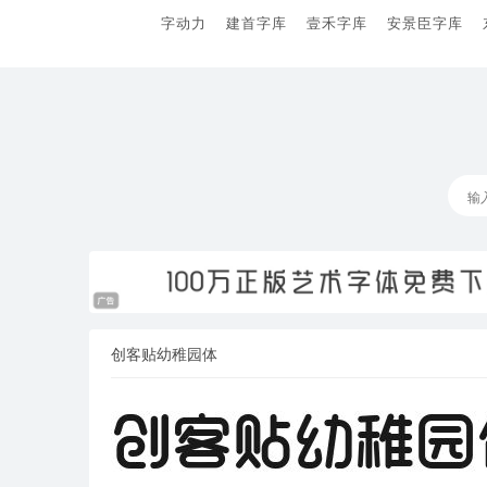
字动力
建首字库
壹禾字库
安景臣字库
创客贴幼稚园体