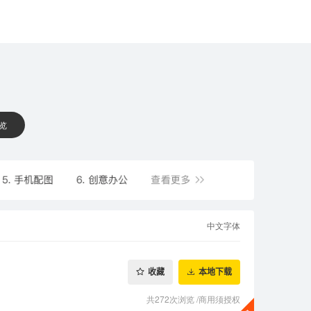
 览
中文字体
收藏
本地下载
共272次浏览
/
商用须授权