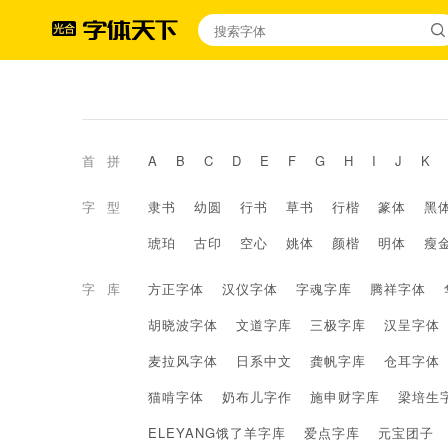
首拼
A
B
C
D
E
F
G
H
I
J
K
字型
隶书
幼圆
行书
草书
行楷
篆体
黑
琥珀
古印
空心
姚体
颜楷
明体
瘦
字库
方正字体
汉仪字体
字魂字库
腾祥字体
胡晓波字体
文道字库
三极字库
汉呈字体
麦拉风字体
日系中文
龚帆字库
仓耳字体
猫啃字体
奶布儿字作
施申财字库
梁培生
ELEYANG饿了羊字库
爱点字库
元宝团子