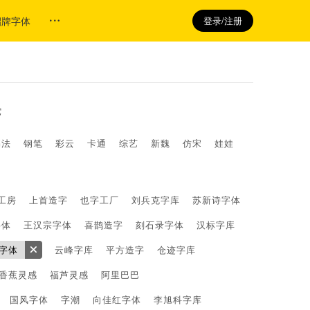
招牌字体
登录/注册
它
书法
钢笔
彩云
卡通
综艺
新魏
仿宋
娃娃
工房
上首造字
也字工厂
刘兵克字库
苏新诗字体
字体
王汉宗字体
喜鹊造字
刻石录字体
汉标字库
字体
云峰字库
平方造字
仓迹字库
香蕉灵感
福芦灵感
阿里巴巴
国风字体
字潮
向佳红字体
李旭科字库