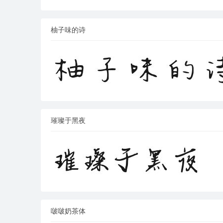
柚子味的诗
璀璨于黑夜
啵啵奶茶体