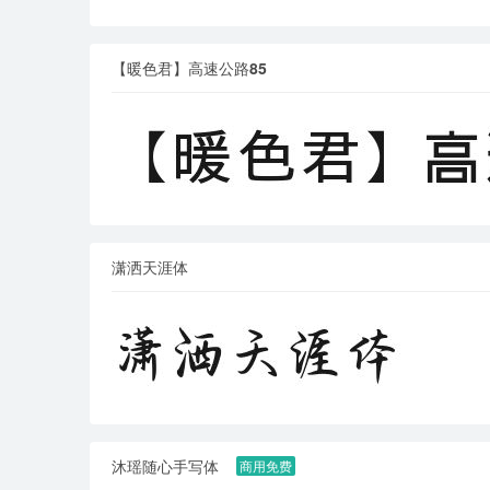
【暖色君】高速公路85
潇洒天涯体
沐瑶随心手写体
商用免费