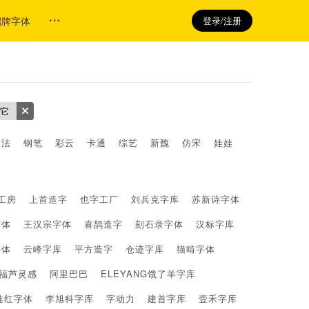
招牌字体
登录/注册
它
书法
钢笔
彩云
卡通
综艺
新魏
仿宋
娃娃
工房
上首造字
也字工厂
刘兵克字库
苏新诗字体
字体
王汉宗字体
喜鹊造字
刻石录字体
汉标字库
字体
云峰字库
平方造字
仓迹字库
猫啃字体
福芦灵感
阿里巴巴
ELEYANG饿了羊字库
佳红字体
李旭科字库
字动力
建首字库
壹禾字库