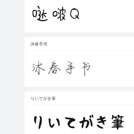
沐春手书
りいてがき筆