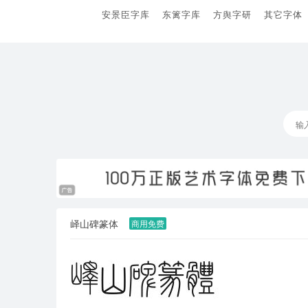
安景臣字库
东篱字库
方舆字研
其它字体
峄山碑篆体
商用免费