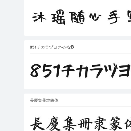
851チカラヅヨク-かなB
長慶集冊隶篆体