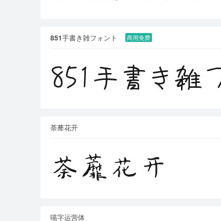
851手書き雑フォント
商用免费
荼蘼花开
喵字运营体