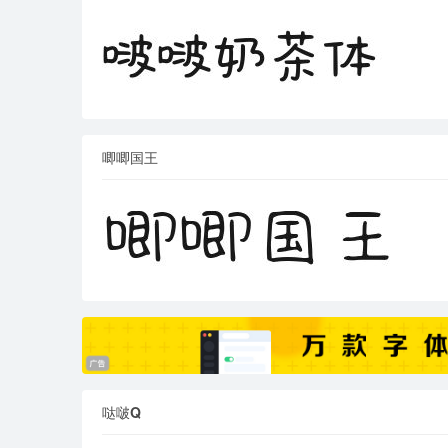
唧唧国王
哒啵Q