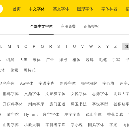
首页
中文字体
英文字体
图形字体
字体神器
全部中文字体
商用免费
正版授权
L
M
N
O
P
Q
R
S
T
U
V
W
X
Y
Z
其
体
细黑
大黑
宋体
广告
海报
楷体
魏碑
毛笔
手写
金体
像素
哥特式
华光字库
Aa字体
字语字库
新蒂字体
锐字潮牌
字心坊
造字
邯郸字库
文鼎字体
文泉驿字体
文悦字体
思源字体
北师大
郑庆科字体
荆南字库
庞门正道
禹卫书法
字悦字型
创客贴
室
喵字馆
HyFont
段宁字体
左字字库
茂山字体
香蕉灵感
山海字库
小欣大萌
字耕者字库
字小魂
国风字体
字潮
向