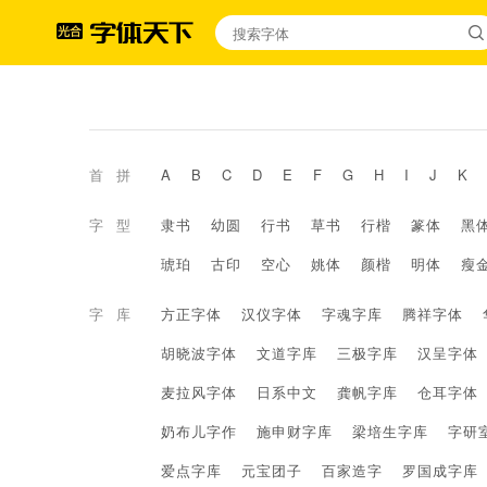
首拼
A
B
C
D
E
F
G
H
I
J
K
字型
隶书
幼圆
行书
草书
行楷
篆体
黑
琥珀
古印
空心
姚体
颜楷
明体
瘦
字库
方正字体
汉仪字体
字魂字库
腾祥字体
胡晓波字体
文道字库
三极字库
汉呈字体
麦拉风字体
日系中文
龚帆字库
仓耳字体
奶布儿字作
施申财字库
梁培生字库
字研
爱点字库
元宝团子
百家造字
罗国成字库