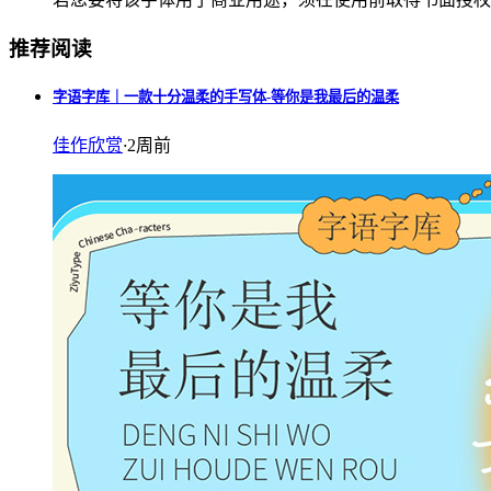
推荐阅读
字语字库｜一款十分温柔的手写体-等你是我最后的温柔
佳作欣赏
·
2周前