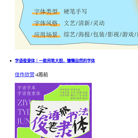
字语俊隶体｜一款用笔大胆，慵懒自然的字体
佳作欣赏
·
4周前