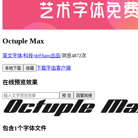
Octuple Max
英文字体
/
科技
/
deFharo出品
/
浏览4872次
下载字由客户端
本地下载
收藏
在线预览效果
预 览
简繁转换
包含1个字体文件