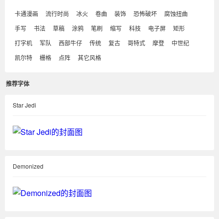
卡通漫画
流行时尚
冰火
卷曲
装饰
恐怖破坏
腐蚀扭曲
手写
书法
草稿
涂鸦
笔刷
缩写
科技
电子屏
矩形
打字机
军队
西部牛仔
传统
复古
哥特式
摩登
中世纪
凯尔特
栅格
点阵
其它风格
推荐字体
Star Jedi
Demonized