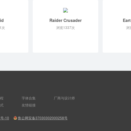
id
Raider Crusader
Eart
1次
浏览1337次
浏
程
字体合集
厂商与设计师
式
友情链接
8号-10
鲁公网安备37030302000258号