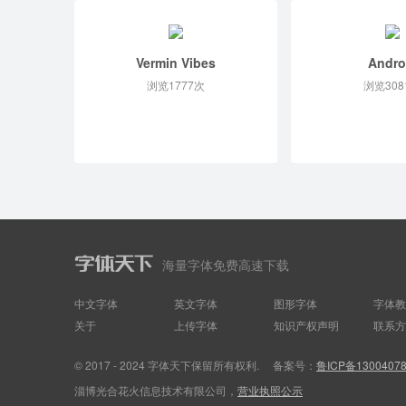
Vermin Vibes
Andro
浏览1777次
浏览308
海量字体免费高速下载
中文字体
英文字体
图形字体
字体教
关于
上传字体
知识产权声明
联系方
© 2017 - 2024 字体天下保留所有权利.
备案号：
鲁ICP备1300407
淄博光合花火信息技术有限公司，
营业执照公示