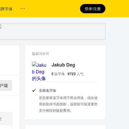
招牌字体
登录/注册
版权与许可
Jakub Deg
5
款字体
6723
人气
户端
非商免字体
若您要将该字体用于商业用途，须在使
用前取得书面授权，该授权可能需要您
支付相应的版权费用。
览