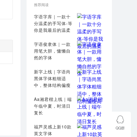
推荐阅读
字语字库｜一款十
分温柔的手写体-等
你是我最后的温柔
字语俊隶体｜一款
用笔大胆，慵懒自
然的字体
新字上线｜字语尚
黑体字体粗细适
中，整体结构偏瘦
高
Aa湘君楷上线｜端
午临中夏，时清日
复长
福芦灵感上新10款
QQ群
英文字体