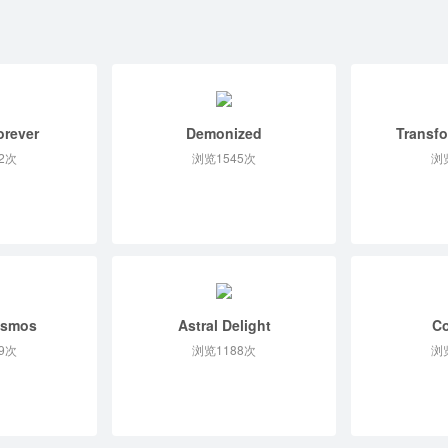
orever
Demonized
Transfo
2次
浏览1545次
浏
osmos
Astral Delight
Co
9次
浏览1188次
浏