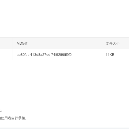
MD5值
文件大小
ae80fdcf413d8a27edf74f92f90ff9f0
11KB
失。
由使用者自行承担。