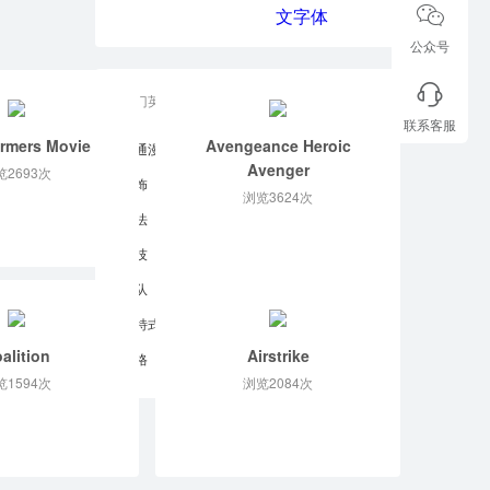
公众号
热门英文字体
联系客服
rmers Movie
Avengeance Heroic
卡通漫画
流行时尚
冰火
卷曲
Avenger
览2693次
装饰
恐怖破坏
腐蚀扭曲
手写
浏览3624次
书法
草稿
涂鸦
笔刷
缩写
科技
电子屏
矩形
打字机
军队
西部牛仔
传统
复古
哥特式
摩登
中世纪
凯尔特
alition
Airstrike
栅格
点阵
其它风格
览1594次
浏览2084次