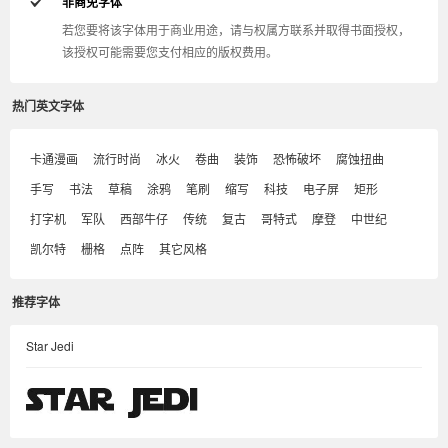
非商免字体
若您要将该字体用于商业用途，请与权属方联系并取得书面授权，
该授权可能需要您支付相应的版权费用。
热门英文字体
卡通漫画
流行时尚
冰火
卷曲
装饰
恐怖破坏
腐蚀扭曲
手写
书法
草稿
涂鸦
笔刷
缩写
科技
电子屏
矩形
打字机
军队
西部牛仔
传统
复古
哥特式
摩登
中世纪
凯尔特
栅格
点阵
其它风格
推荐字体
Star Jedi