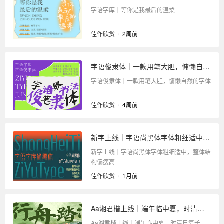
字语字库｜等你是我最后的温柔
佳作欣赏
/
2周前
字语俊隶体｜一款用笔大胆，慵懒自然的字体
字语俊隶体｜一款用笔大胆，慵懒自然的字体
佳作欣赏
/
4周前
新字上线｜字语尚黑体字体粗细适中，整体结构偏瘦高
新字上线｜字语尚黑体字体粗细适中，整体结
构偏瘦高
佳作欣赏
/
1月前
Aa湘君楷上线｜端午临中夏，时清日复长
Aa湘君楷上线｜端午临中夏，时清日复长