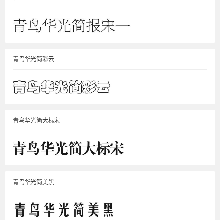
青鸟华光简彩云
青鸟华光简大标宋
青鸟华光简美黑