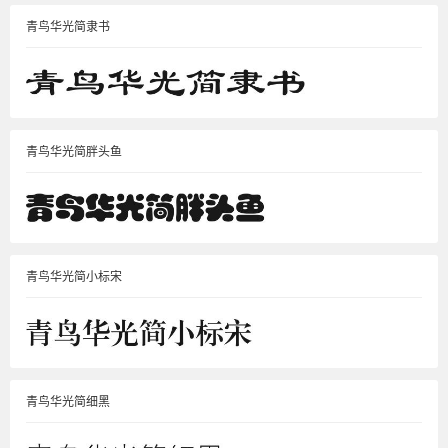
青鸟华光简隶书
青鸟华光简胖头鱼
青鸟华光简小标宋
青鸟华光简细黑