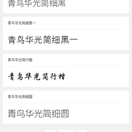
青鸟华光简细黑一
青鸟华光简行楷
青鸟华光简细圆