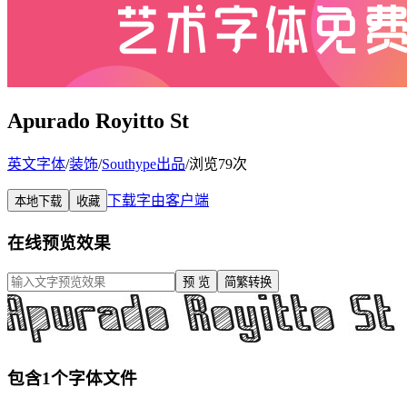
Apurado Royitto St
英文字体
/
装饰
/
Southype出品
/
浏览79次
下载字由客户端
本地下载
收藏
在线预览效果
预 览
简繁转换
包含1个字体文件