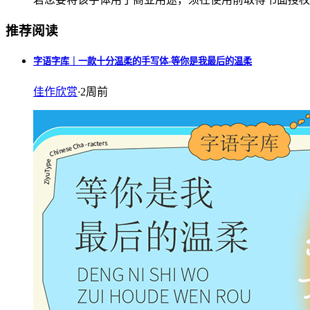
推荐阅读
字语字库｜一款十分温柔的手写体-等你是我最后的温柔
佳作欣赏
·
2周前