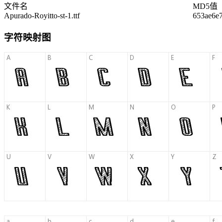
文件名
MD5值
Apurado-Royitto-st-1.ttf
653ae6e
字符映射图