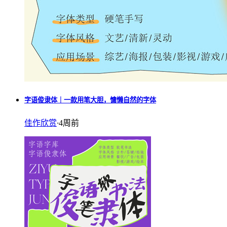
字语俊隶体｜一款用笔大胆，慵懒自然的字体
佳作欣赏
·
4周前