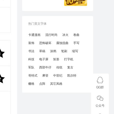
热门英文字体
卡通漫画
流行时尚
冰火
卷曲
装饰
恐怖破坏
腐蚀扭曲
手写
书法
草稿
涂鸦
笔刷
缩写
科技
电子屏
矩形
打字机
军队
西部牛仔
传统
复古
哥特式
摩登
中世纪
凯尔特
栅格
点阵
其它风格
QQ群
公众号