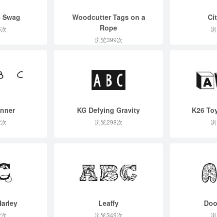
e Swag
Woodcutter Tags on a
Ci
Rope
5次
浏
浏览399次
anner
KG Defying Gravity
K26 To
2次
浏览298次
浏
arley
Leaffy
Doo
2次
浏览349次
浏