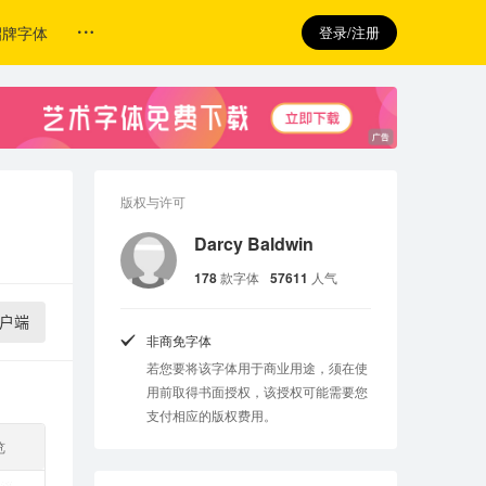
招牌字体
登录/注册
版权与许可
Darcy Baldwin
178
款字体
57611
人气
户端
非商免字体
若您要将该字体用于商业用途，须在使
用前取得书面授权，该授权可能需要您
支付相应的版权费用。
览