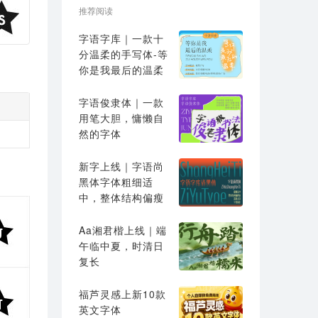
推荐阅读
字语字库｜一款十
分温柔的手写体-等
你是我最后的温柔
字语俊隶体｜一款
用笔大胆，慵懒自
然的字体
新字上线｜字语尚
黑体字体粗细适
中，整体结构偏瘦
高
Aa湘君楷上线｜端
午临中夏，时清日
复长
福芦灵感上新10款
英文字体