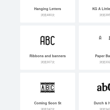
Hanging Letters
KG A Littl
浏览480次
浏览39
Ribbons and banners
Paper B
浏览307次
浏览33
Coming Soon St
Dutch & H
浏览242次
浏览34