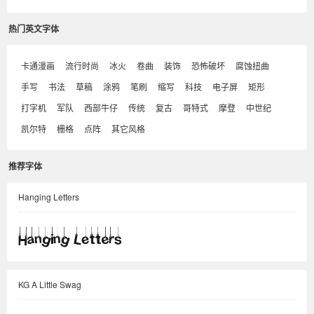
热门英文字体
卡通漫画
流行时尚
冰火
卷曲
装饰
恐怖破坏
腐蚀扭曲
手写
书法
草稿
涂鸦
笔刷
缩写
科技
电子屏
矩形
打字机
军队
西部牛仔
传统
复古
哥特式
摩登
中世纪
凯尔特
栅格
点阵
其它风格
推荐字体
Hanging Letters
KG A Little Swag