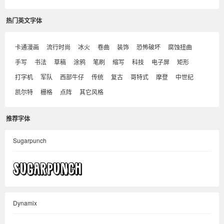
热门英文字体
卡通漫画
流行时尚
冰火
卷曲
装饰
恐怖破坏
腐蚀扭曲
手写
书法
草稿
涂鸦
笔刷
缩写
科技
电子屏
矩形
打字机
军队
西部牛仔
传统
复古
哥特式
摩登
中世纪
凯尔特
栅格
点阵
其它风格
推荐字体
Sugarpunch
Dynamix