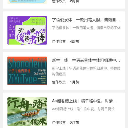
佳作欣赏
/
2周前
字语俊隶体｜一款用笔大胆，慵懒自然的字体
字语俊隶体｜一款用笔大胆，慵懒自然的字体
佳作欣赏
/
4周前
新字上线｜字语尚黑体字体粗细适中，整体结构偏瘦高
新字上线｜字语尚黑体字体粗细适中，整体结
构偏瘦高
佳作欣赏
/
1月前
Aa湘君楷上线｜端午临中夏，时清日复长
Aa湘君楷上线｜端午临中夏，时清日复长
佳作欣赏
/
2月前