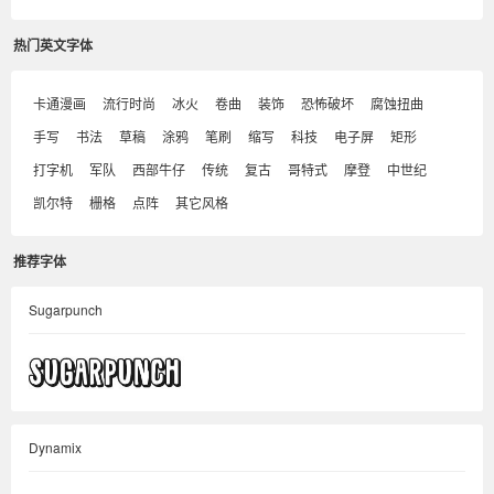
热门英文字体
卡通漫画
流行时尚
冰火
卷曲
装饰
恐怖破坏
腐蚀扭曲
手写
书法
草稿
涂鸦
笔刷
缩写
科技
电子屏
矩形
打字机
军队
西部牛仔
传统
复古
哥特式
摩登
中世纪
凯尔特
栅格
点阵
其它风格
推荐字体
Sugarpunch
Dynamix