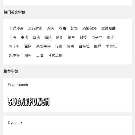
热门英文字体
卡通漫画
流行时尚
冰火
卷曲
装饰
恐怖破坏
腐蚀扭曲
手写
书法
草稿
涂鸦
笔刷
缩写
科技
电子屏
矩形
打字机
军队
西部牛仔
传统
复古
哥特式
摩登
中世纪
凯尔特
栅格
点阵
其它风格
推荐字体
Sugarpunch
Dynamix