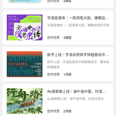
佳作欣赏
/
2周前
字语俊隶体｜一款用笔大胆，慵懒自然的字体
字语俊隶体｜一款用笔大胆，慵懒自然的字体
佳作欣赏
/
4周前
新字上线｜字语尚黑体字体粗细适中，整体结构偏瘦高
新字上线｜字语尚黑体字体粗细适中，整体结
构偏瘦高
佳作欣赏
/
1月前
Aa湘君楷上线｜端午临中夏，时清日复长
Aa湘君楷上线｜端午临中夏，时清日复长
佳作欣赏
/
2月前