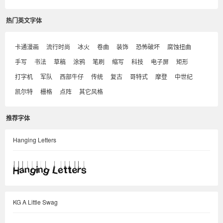
热门英文字体
卡通漫画
流行时尚
冰火
卷曲
装饰
恐怖破坏
腐蚀扭曲
手写
书法
草稿
涂鸦
笔刷
缩写
科技
电子屏
矩形
打字机
军队
西部牛仔
传统
复古
哥特式
摩登
中世纪
凯尔特
栅格
点阵
其它风格
推荐字体
Hanging Letters
KG A Little Swag