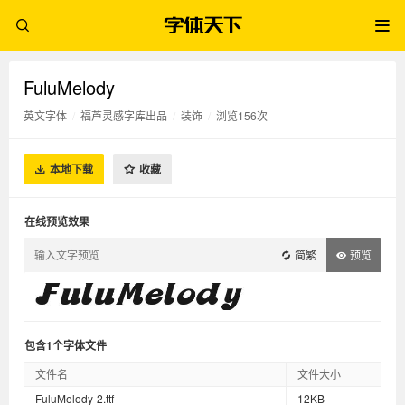
FuluMelody
英文字体
/
福芦灵感字库出品
/
装饰
/
浏览156次
本地下载
收藏
在线预览效果
简繁
预览
包含1个字体文件
文件名
文件大小
FuluMelody-2.ttf
12KB