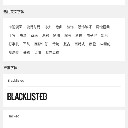
热门英文字体
卡通漫画
流行时尚
冰火
卷曲
装饰
恐怖破坏
腐蚀扭曲
手写
书法
草稿
涂鸦
笔刷
缩写
科技
电子屏
矩形
打字机
军队
西部牛仔
传统
复古
哥特式
摩登
中世纪
凯尔特
栅格
点阵
其它风格
推荐字体
Blacklisted
Hacked