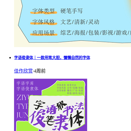
字语俊隶体｜一款用笔大胆，慵懒自然的字体
佳作欣赏
·
4周前