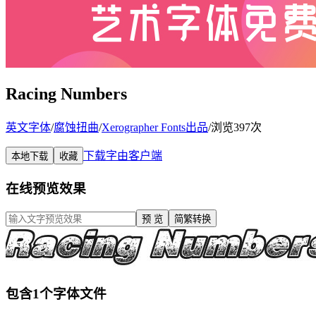
Racing Numbers
英文字体
/
腐蚀扭曲
/
Xerographer Fonts出品
/
浏览397次
下载字由客户端
本地下载
收藏
在线预览效果
预 览
简繁转换
包含1个字体文件