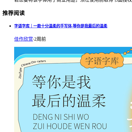
推荐阅读
字语字库｜一款十分温柔的手写体-等你是我最后的温柔
佳作欣赏
·
2周前