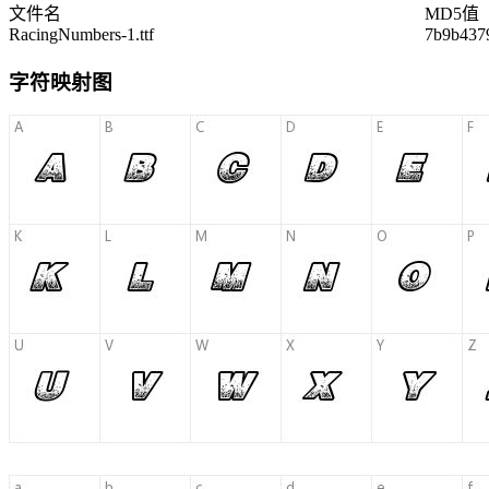
文件名
MD5值
RacingNumbers-1.ttf
7b9b437
字符映射图