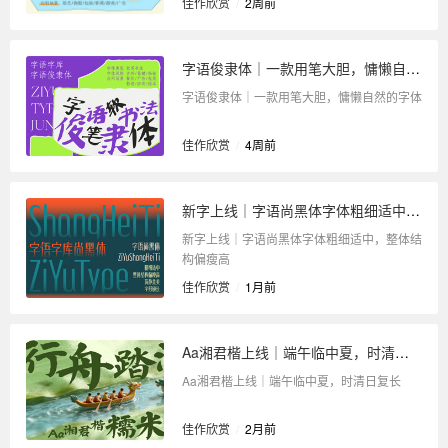
佳作欣赏
/
2周前
字语俊隶体｜一款用笔大胆，慵懒自然的字体
字语俊隶体｜一款用笔大胆，慵懒自然的字体
佳作欣赏
/
4周前
新字上线｜字语尚黑体字体粗细适中，整体结构偏瘦高
新字上线｜字语尚黑体字体粗细适中，整体结
构偏瘦高
佳作欣赏
/
1月前
Aa湘君楷上线｜端午临中夏，时清日复长
Aa湘君楷上线｜端午临中夏，时清日复长
佳作欣赏
/
2月前