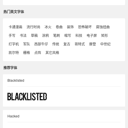
热门英文字体
卡通漫画
流行时尚
冰火
卷曲
装饰
恐怖破坏
腐蚀扭曲
手写
书法
草稿
涂鸦
笔刷
缩写
科技
电子屏
矩形
打字机
军队
西部牛仔
传统
复古
哥特式
摩登
中世纪
凯尔特
栅格
点阵
其它风格
推荐字体
Blacklisted
Hacked