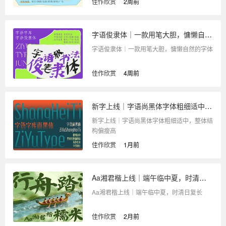
佳作欣赏
/
2周前
字语俊隶体｜一款用笔大胆，慵懒自然的字体
字语俊隶体｜一款用笔大胆，慵懒自然的字体
佳作欣赏
/
4周前
新字上线｜字语尚黑体字体粗细适中，整体结构偏瘦高
新字上线｜字语尚黑体字体粗细适中，整体结
构偏瘦高
佳作欣赏
/
1月前
Aa湘君楷上线｜端午临中夏，时清日复长
Aa湘君楷上线｜端午临中夏，时清日复长
佳作欣赏
/
2月前