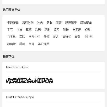
热门英文字体
卡通漫画
流行时尚
冰火
卷曲
装饰
恐怖破坏
腐蚀扭曲
手写
书法
草稿
涂鸦
笔刷
缩写
科技
电子屏
矩形
打字机
军队
西部牛仔
传统
复古
哥特式
摩登
中世纪
凯尔特
栅格
点阵
其它风格
推荐字体
Mestizos Unidos
Graffiti Cheecks Style