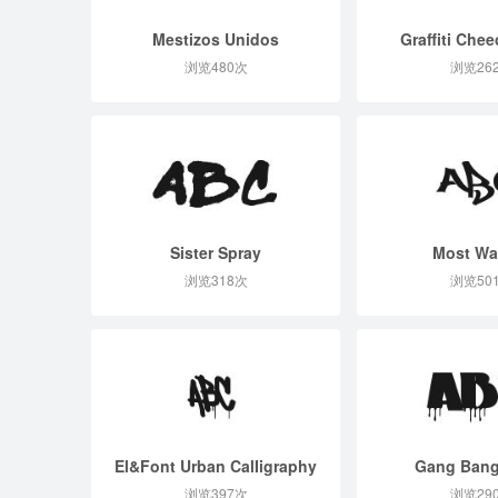
Mestizos Unidos
Graffiti Chee
浏览480次
浏览26
Sister Spray
Most Wa
浏览318次
浏览50
El&Font Urban CalIigraphy
Gang Bang
浏览397次
浏览29