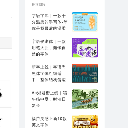
推荐阅读
字语字库｜一款十
分温柔的手写体-等
你是我最后的温柔
字语俊隶体｜一款
用笔大胆，慵懒自
然的字体
新字上线｜字语尚
黑体字体粗细适
中，整体结构偏瘦
高
Aa湘君楷上线｜端
午临中夏，时清日
复长
福芦灵感上新10款
英文字体