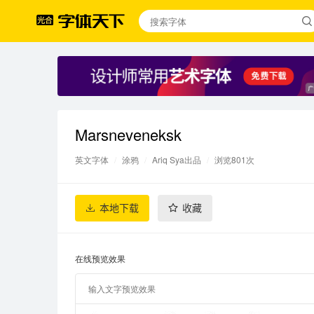
Marsneveneksk
英文字体
/
涂鸦
/
Ariq Sya出品
/
浏览801次
本地下载
收藏
在线预览效果