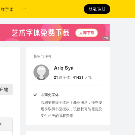
招牌字体
登录/注册
版权与许可
Ariq Sya
21
款字体
41421
人气
户端
非商免字体
若您要将该字体用于商业用途，须在使
用前取得书面授权，该授权可能需要您
支付相应的版权费用。
览