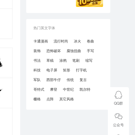
热门英文字体
卡通漫画
流行时尚
冰火
卷曲
装饰
恐怖破坏
腐蚀扭曲
手写
书法
草稿
涂鸦
笔刷
缩写
科技
电子屏
矩形
打字机
军队
西部牛仔
传统
复古
哥特式
摩登
中世纪
凯尔特
栅格
点阵
其它风格
QQ群
公众号