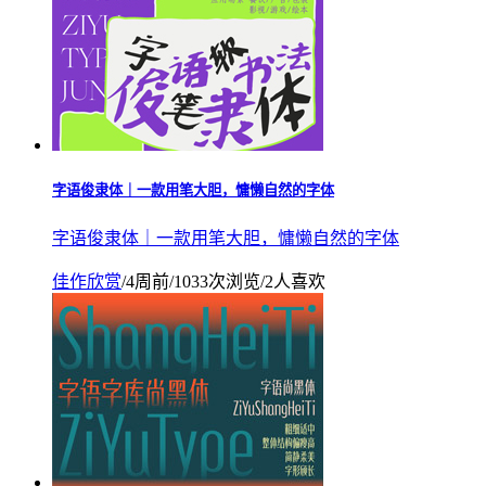
字语俊隶体｜一款用笔大胆，慵懒自然的字体
字语俊隶体｜一款用笔大胆，慵懒自然的字体
佳作欣赏
/
4周前
/
1033次浏览
/
2人喜欢