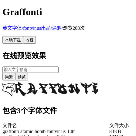
Graffonti
英文字体
/
fontvir.us出品
/
涂鸦
/
浏览208次
本地下载
收藏
在线预览效果
简繁
预览
包含3个字体文件
文件名
文件大小
graffonti-atomic-bomb-fontvir-us-1.ttf
83KB