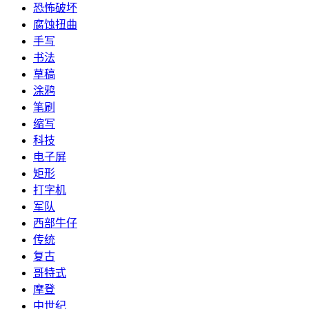
恐怖破坏
腐蚀扭曲
手写
书法
草稿
涂鸦
笔刷
缩写
科技
电子屏
矩形
打字机
军队
西部牛仔
传统
复古
哥特式
摩登
中世纪