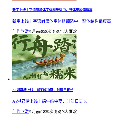
新字上线｜字语尚黑体字体粗细适中，整体结构偏瘦高
新字上线｜字语尚黑体字体粗细适中，整体结构偏瘦高
佳作欣赏
/
1月前
/
858次浏览
/
42人喜欢
Aa湘君楷上线｜端午临中夏，时清日复长
Aa湘君楷上线｜端午临中夏，时清日复长
佳作欣赏
/
1月前
/
1839次浏览
/
8人喜欢