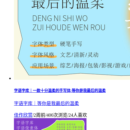
字语字库｜一款十分温柔的手写体-等你是我最后的温柔
字语字库｜等你是我最后的温柔
佳作欣赏
/
2周前
/
400次浏览
/
24人喜欢