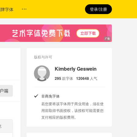
招牌字体
登录/注册
版权与许可
Kimberly Geswein
295
款字体
120648
人气
户端
非商免字体
若您要将该字体用于商业用途，须在使
用前取得书面授权，该授权可能需要您
支付相应的版权费用。
览