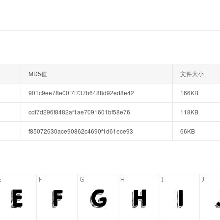
MD5值
文件大小
901c9ee78e00f7f737b6488d92ed8e42
166KB
cdf7d296f8482af1ae7091601bf58e76
118KB
f85072630ace90862c4690f1d61ece93
66KB