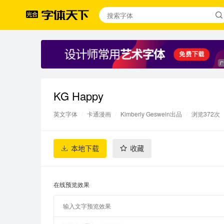
KG Happy
英文字体
/
卡通漫画
/
Kimberly Geswein出品
/
浏览372次
本地下载
收藏
在线预览效果