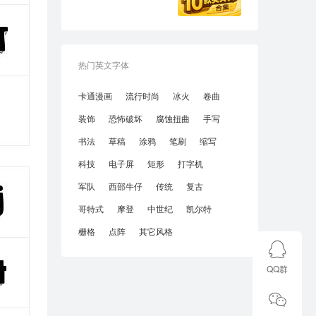
热门英文字体
卡通漫画
流行时尚
冰火
卷曲
装饰
恐怖破坏
腐蚀扭曲
手写
书法
草稿
涂鸦
笔刷
缩写
科技
电子屏
矩形
打字机
军队
西部牛仔
传统
复古
哥特式
摩登
中世纪
凯尔特
栅格
点阵
其它风格
QQ群