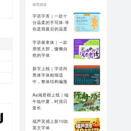
推荐阅读
字语字库｜一款十
分温柔的手写体-等
你是我最后的温柔
字语俊隶体｜一款
用笔大胆，慵懒自
然的字体
新字上线｜字语尚
黑体字体粗细适
中，整体结构偏瘦
高
Aa湘君楷上线｜端
午临中夏，时清日
复长
福芦灵感上新10款
英文字体