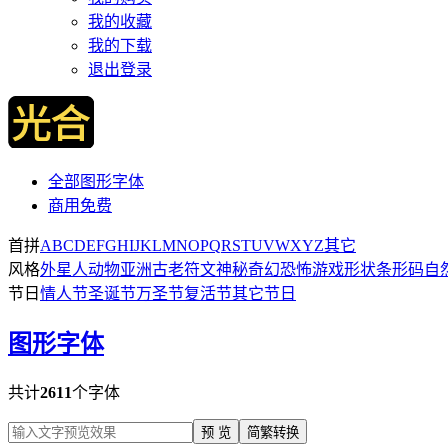
我的收藏
我的下载
退出登录
全部图形字体
商用免费
首拼
A
B
C
D
E
F
G
H
I
J
K
L
M
N
O
P
Q
R
S
T
U
V
W
X
Y
Z
其它
风格
外星人
动物
亚洲
古老
符文
神秘
奇幻
恐怖
游戏
形状
条形码
自
节日
情人节
圣诞节
万圣节
复活节
其它节日
图形字体
共计
2611
个字体
预 览
简繁转换