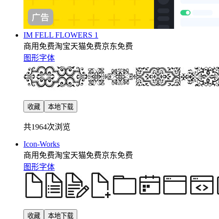
IM FELL FLOWERS 1
商用免费
淘宝天猫免费
京东免费
图形字体
收藏
本地下载
共1964次浏览
Icon-Works
商用免费
淘宝天猫免费
京东免费
图形字体
收藏
本地下载