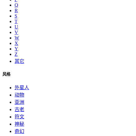
Q
R
S
T
U
V
W
X
Y
Z
其它
风格
外星人
动物
亚洲
古老
符文
神秘
奇幻