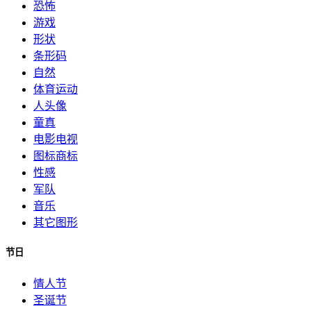
恐怖
游戏
形状
条形码
自然
体育运动
人头像
童真
电影电视
图标商标
性感
军队
音乐
其它图形
节日
情人节
圣诞节