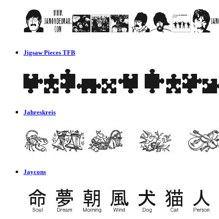
Jigsaw Pieces TFB
Jahreskreis
Jaycons