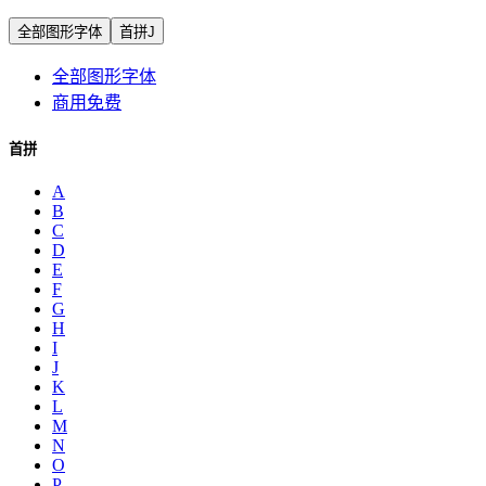
全部图形字体
首拼J
全部图形字体
商用免费
首拼
A
B
C
D
E
F
G
H
I
J
K
L
M
N
O
P