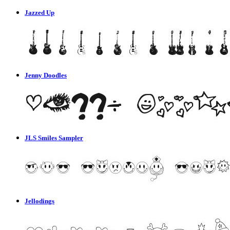
Jazzed Up
Jenny Doodles
JLS Smiles Sampler
Jellodings