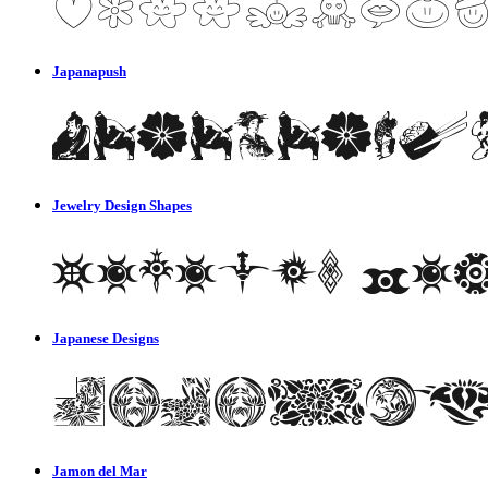
Japanapush
Jewelry Design Shapes
Japanese Designs
Jamon del Mar