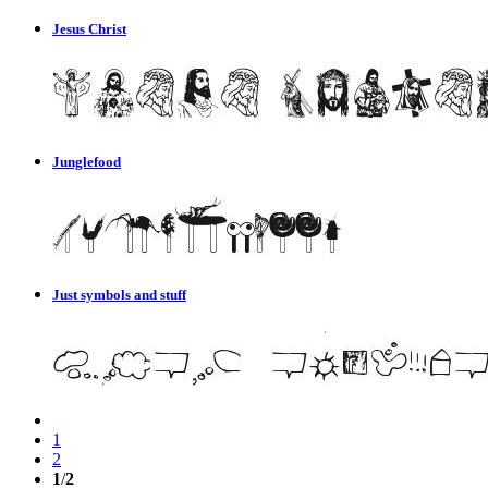
Jesus Christ
Junglefood
Just symbols and stuff
1
2
1
/
2