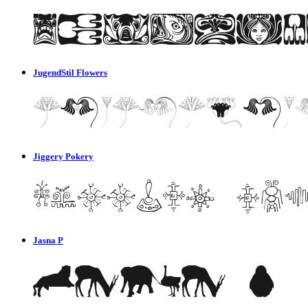
JugendStil Flowers
Jiggery Pokery
Jasna P