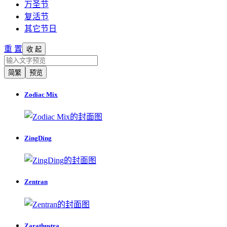
万圣节
复活节
其它节日
重 置
收 起
简繁
预览
Zodiac Mix
ZingDing
Zentran
Zarathustra