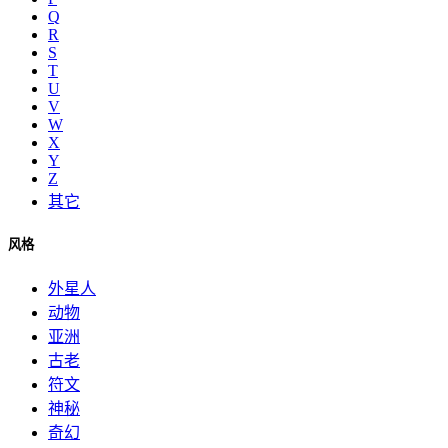
Q
R
S
T
U
V
W
X
Y
Z
其它
风格
外星人
动物
亚洲
古老
符文
神秘
奇幻