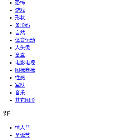
恐怖
游戏
形状
条形码
自然
体育运动
人头像
童真
电影电视
图标商标
性感
军队
音乐
其它图形
节日
情人节
圣诞节