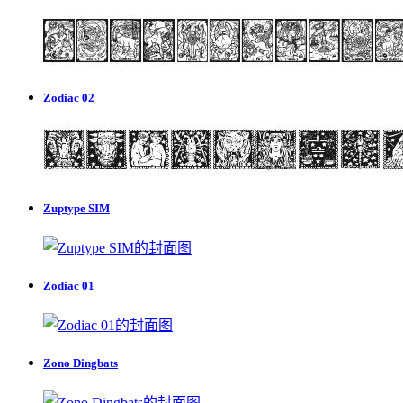
Zodiac 02
Zuptype SIM
Zodiac 01
Zono Dingbats