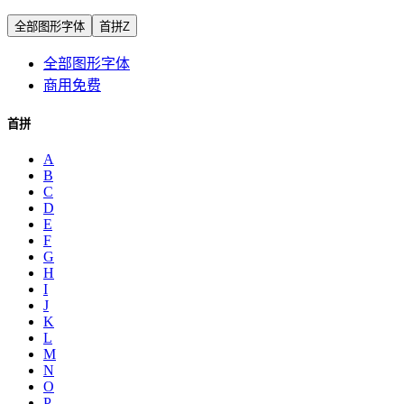
全部图形字体
首拼Z
全部图形字体
商用免费
首拼
A
B
C
D
E
F
G
H
I
J
K
L
M
N
O
P