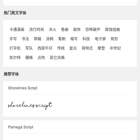
热门英文字体
卡通漫画
流行时尚
冰火
卷曲
装饰
恐怖破坏
腐蚀扭曲
手写
书法
草稿
涂鸦
笔刷
缩写
科技
电子屏
矩形
打字机
军队
西部牛仔
传统
复古
哥特式
摩登
中世纪
凯尔特
栅格
点阵
其它风格
推荐字体
Shorelines Script
Pamega Script