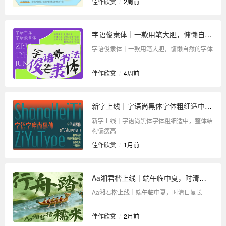
佳作欣赏
/
2周前
字语俊隶体｜一款用笔大胆，慵懒自然的字体
字语俊隶体｜一款用笔大胆，慵懒自然的字体
佳作欣赏
/
4周前
新字上线｜字语尚黑体字体粗细适中，整体结构偏瘦高
新字上线｜字语尚黑体字体粗细适中，整体结
构偏瘦高
佳作欣赏
/
1月前
Aa湘君楷上线｜端午临中夏，时清日复长
Aa湘君楷上线｜端午临中夏，时清日复长
佳作欣赏
/
2月前