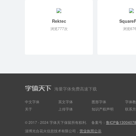
Rektec
Square
浏览777次
浏览67
海量字体免费高速下载
中文字体
英文字体
图形字体
字体教
关于
上传字体
知识产权声明
联系方
© 2017 - 2024 字体天下保留所有权利.
备案号：
鲁ICP备1300407
淄博光合花火信息技术有限公司，
营业执照公示