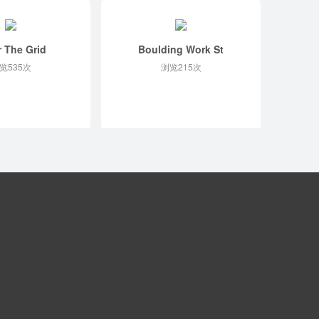
r The Grid
Boulding Work St
览535次
浏览215次