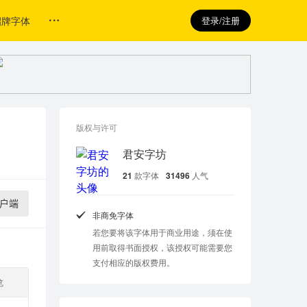
招牌字体
登录/注册
版权与许可
君安字坊
21
款字体
31496
人气
户端
非商免字体
若您要将该字体用于商业用途，须在使
用前取得书面授权，该授权可能需要您
支付相应的版权费用。
览