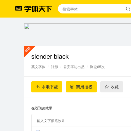
slender black
英文字体
/
矩形
/
君安字坊出品
/
浏览65次
本地下载
商用授权
收藏
在线预览效果