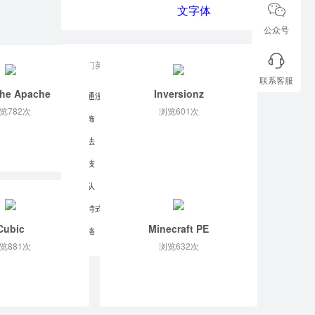
公众号
热门英文字体
联系客服
the Apache
Inversionz
卡通漫画
流行时尚
冰火
卷曲
览782次
浏览601次
装饰
恐怖破坏
腐蚀扭曲
手写
书法
草稿
涂鸦
笔刷
缩写
科技
电子屏
矩形
打字机
军队
西部牛仔
传统
复古
哥特式
摩登
中世纪
凯尔特
Cubic
Minecraft PE
栅格
点阵
其它风格
览881次
浏览632次