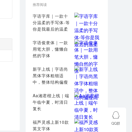
推荐阅读
字语字库｜一款十
分温柔的手写体-等
你是我最后的温柔
字语俊隶体｜一款
用笔大胆，慵懒自
然的字体
新字上线｜字语尚
黑体字体粗细适
中，整体结构偏瘦
高
Aa湘君楷上线｜端
午临中夏，时清日
复长
福芦灵感上新10款
QQ群
英文字体