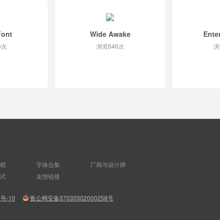
Font
Wide Awake
Ente
6次
浏览646次
浏
程
字体合集
厂商与设计师
式
友情链接
8号-10
鲁公网安备37030302000258号