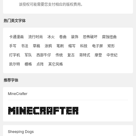
该授权可能需要您支付相应的版权费用。
热门英文字体
卡通漫画
流行时尚
冰火
卷曲
装饰
恐怖破坏
腐蚀扭曲
手写
书法
草稿
涂鸦
笔刷
缩写
科技
电子屏
矩形
打字机
军队
西部牛仔
传统
复古
哥特式
摩登
中世纪
凯尔特
栅格
点阵
其它风格
推荐字体
MineCrafter
Sheeping Dogs