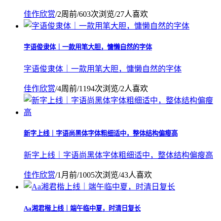
佳作欣赏
/
2周前
/
603次浏览
/
27人喜欢
字语俊隶体｜一款用笔大胆，慵懒自然的字体
字语俊隶体｜一款用笔大胆，慵懒自然的字体
佳作欣赏
/
4周前
/
1194次浏览
/
2人喜欢
新字上线｜字语尚黑体字体粗细适中，整体结构偏瘦高
新字上线｜字语尚黑体字体粗细适中，整体结构偏瘦高
佳作欣赏
/
1月前
/
1005次浏览
/
43人喜欢
Aa湘君楷上线｜端午临中夏，时清日复长