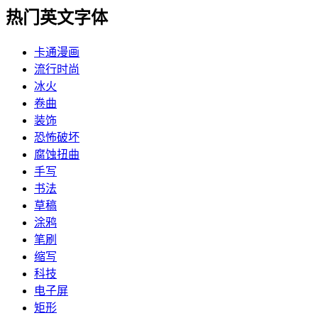
热门英文字体
卡通漫画
流行时尚
冰火
卷曲
装饰
恐怖破坏
腐蚀扭曲
手写
书法
草稿
涂鸦
笔刷
缩写
科技
电子屏
矩形