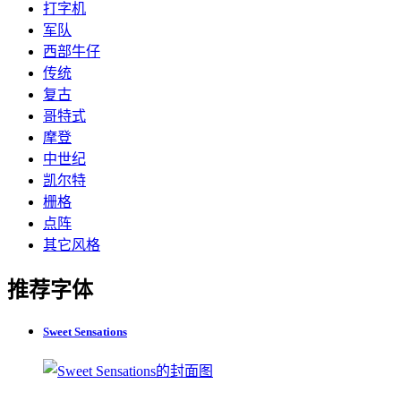
打字机
军队
西部牛仔
传统
复古
哥特式
摩登
中世纪
凯尔特
栅格
点阵
其它风格
推荐字体
Sweet Sensations