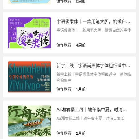
佳作欣赏
/
2周前
字语俊隶体｜一款用笔大胆，慵懒自然的字体
字语俊隶体｜一款用笔大胆，慵懒自然的字体
佳作欣赏
/
4周前
新字上线｜字语尚黑体字体粗细适中，整体结构偏瘦高
新字上线｜字语尚黑体字体粗细适中，整体结
构偏瘦高
佳作欣赏
/
1月前
Aa湘君楷上线｜端午临中夏，时清日复长
Aa湘君楷上线｜端午临中夏，时清日复长
佳作欣赏
/
2月前