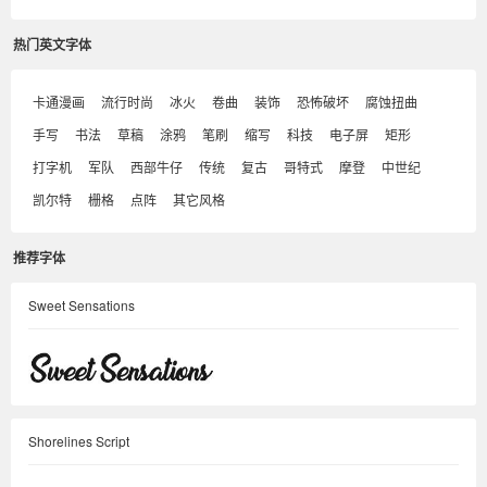
热门英文字体
卡通漫画
流行时尚
冰火
卷曲
装饰
恐怖破坏
腐蚀扭曲
手写
书法
草稿
涂鸦
笔刷
缩写
科技
电子屏
矩形
打字机
军队
西部牛仔
传统
复古
哥特式
摩登
中世纪
凯尔特
栅格
点阵
其它风格
推荐字体
Sweet Sensations
Shorelines Script