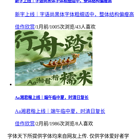
新字上线｜字语尚黑体字体粗细适中，整体结构偏瘦高
新字上线｜字语尚黑体字体粗细适中，整体结构偏瘦高
佳作欣赏
/
1月前
/
1005次浏览
/
43人喜欢
Aa湘君楷上线｜端午临中夏，时清日复长
Aa湘君楷上线｜端午临中夏，时清日复长
佳作欣赏
/
2月前
/
1986次浏览
/
8人喜欢
字体天下所提供字体均来自网友上传. 仅供字体爱好者学