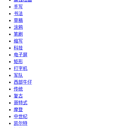
手写
书法
草稿
涂鸦
笔刷
缩写
科技
电子屏
矩形
打字机
军队
西部牛仔
传统
复古
哥特式
摩登
中世纪
凯尔特