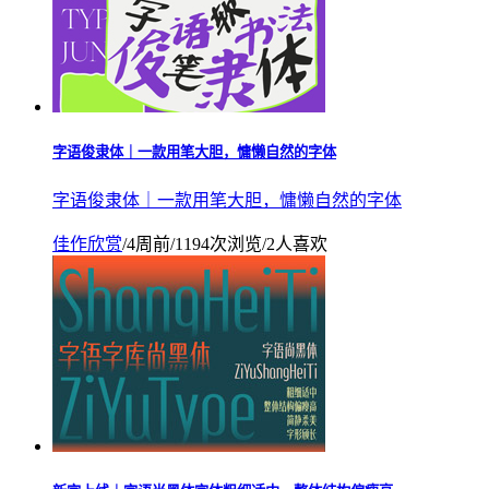
字语俊隶体｜一款用笔大胆，慵懒自然的字体
字语俊隶体｜一款用笔大胆，慵懒自然的字体
佳作欣赏
/
4周前
/
1194次浏览
/
2人喜欢