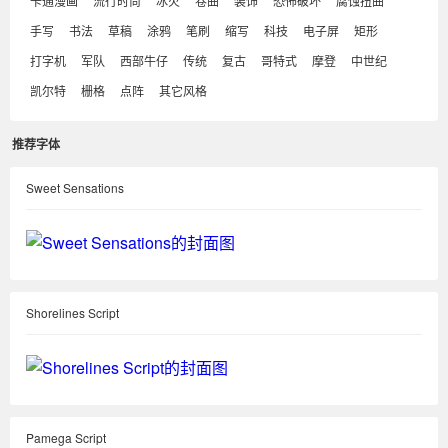
卡通漫画
流行时尚
冰火
卷曲
装饰
恐怖破坏
腐蚀扭曲
手写
书法
草稿
涂鸦
笔刷
缩写
科技
电子屏
矩形
打字机
军队
西部牛仔
传统
复古
哥特式
摩登
中世纪
凯尔特
栅格
点阵
其它风格
推荐字体
Sweet Sensations
Shorelines Script
Pamega Script