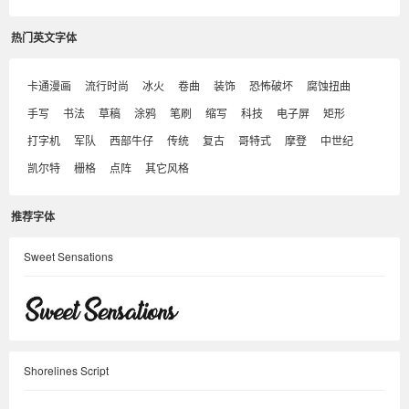
热门英文字体
卡通漫画
流行时尚
冰火
卷曲
装饰
恐怖破坏
腐蚀扭曲
手写
书法
草稿
涂鸦
笔刷
缩写
科技
电子屏
矩形
打字机
军队
西部牛仔
传统
复古
哥特式
摩登
中世纪
凯尔特
栅格
点阵
其它风格
推荐字体
Sweet Sensations
Shorelines Script