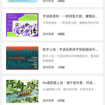
佳作欣赏
/
2周前
字语俊隶体｜一款用笔大胆，慵懒自然的字体
字语俊隶体｜一款用笔大胆，慵懒自然的字体
佳作欣赏
/
4周前
新字上线｜字语尚黑体字体粗细适中，整体结构偏瘦高
新字上线｜字语尚黑体字体粗细适中，整体结
构偏瘦高
佳作欣赏
/
1月前
Aa湘君楷上线｜端午临中夏，时清日复长
Aa湘君楷上线｜端午临中夏，时清日复长
佳作欣赏
/
2月前