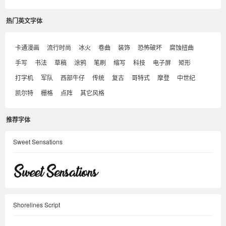
热门英文字体
卡通漫画
流行时尚
冰火
卷曲
装饰
恐怖破坏
腐蚀扭曲
手写
书法
草稿
涂鸦
笔刷
缩写
科技
电子屏
矩形
打字机
军队
西部牛仔
传统
复古
哥特式
摩登
中世纪
凯尔特
栅格
点阵
其它风格
推荐字体
Sweet Sensations
Shorelines Script