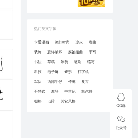
热门英文字体
卡通漫画
流行时尚
冰火
卷曲
装饰
恐怖破坏
腐蚀扭曲
手写
书法
草稿
涂鸦
笔刷
缩写
科技
电子屏
矩形
打字机
军队
西部牛仔
传统
复古
哥特式
摩登
中世纪
凯尔特
栅格
点阵
其它风格
QQ群
公众号