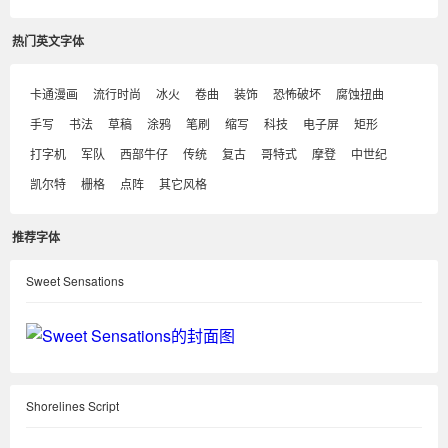
热门英文字体
卡通漫画
流行时尚
冰火
卷曲
装饰
恐怖破坏
腐蚀扭曲
手写
书法
草稿
涂鸦
笔刷
缩写
科技
电子屏
矩形
打字机
军队
西部牛仔
传统
复古
哥特式
摩登
中世纪
凯尔特
栅格
点阵
其它风格
推荐字体
Sweet Sensations
Shorelines Script