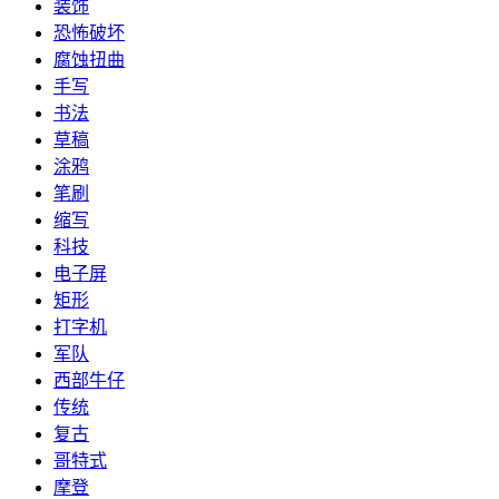
装饰
恐怖破坏
腐蚀扭曲
手写
书法
草稿
涂鸦
笔刷
缩写
科技
电子屏
矩形
打字机
军队
西部牛仔
传统
复古
哥特式
摩登