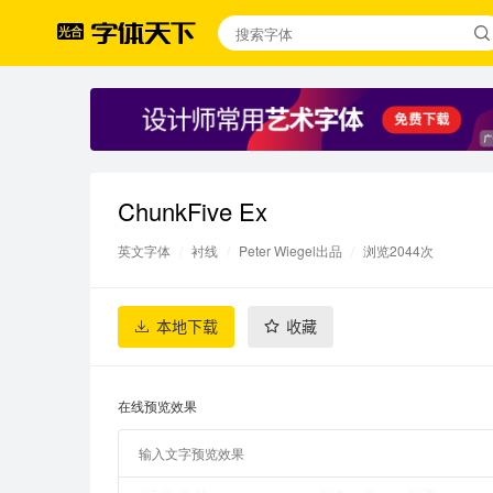
ChunkFive Ex
英文字体
/
衬线
/
Peter Wiegel出品
/
浏览2044次
本地下载
收藏
在线预览效果