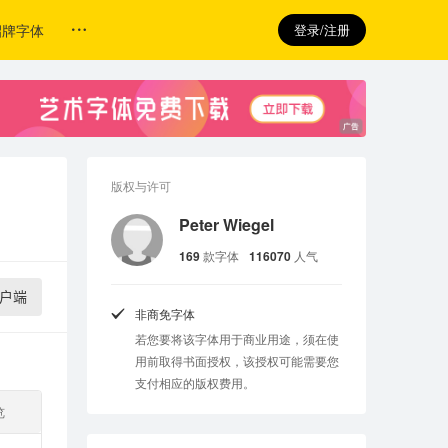
招牌字体
登录/注册
版权与许可
Peter Wiegel
169
款字体
116070
人气
户端
非商免字体
若您要将该字体用于商业用途，须在使
用前取得书面授权，该授权可能需要您
支付相应的版权费用。
览