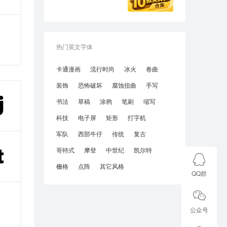
热门英文字体
卡通漫画
流行时尚
冰火
卷曲
装饰
恐怖破坏
腐蚀扭曲
手写
书法
草稿
涂鸦
笔刷
缩写
科技
电子屏
矩形
打字机
军队
西部牛仔
传统
复古
哥特式
摩登
中世纪
凯尔特
栅格
点阵
其它风格
QQ群
公众号