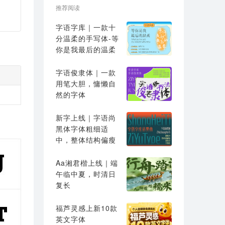
推荐阅读
字语字库｜一款十
分温柔的手写体-等
你是我最后的温柔
字语俊隶体｜一款
用笔大胆，慵懒自
然的字体
新字上线｜字语尚
黑体字体粗细适
中，整体结构偏瘦
高
Aa湘君楷上线｜端
午临中夏，时清日
复长
福芦灵感上新10款
英文字体